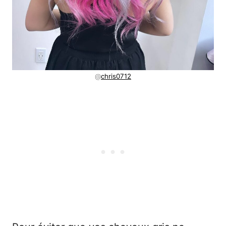
@
chris0712