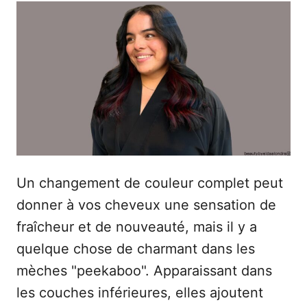
e
b
u
l
r
i
é
l
e
Un changement de couleur complet peut
donner à vos cheveux une sensation de
fraîcheur et de nouveauté, mais il y a
quelque chose de charmant dans les
mèches "peekaboo". Apparaissant dans
les couches inférieures, elles ajoutent