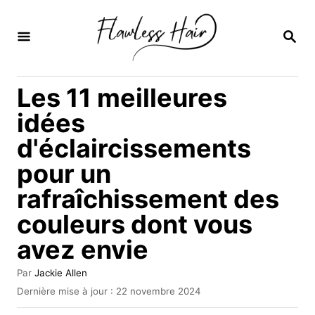
S
k
R
E
i
C
H
p
Les 11 meilleures
E
t
R
idées
C
o
H
d'éclaircissements
C
E
pour un
o
n
rafraîchissement des
t
couleurs dont vous
e
avez envie
n
A
Par
Jackie Allen
t
u
P
Dernière mise à jour :
22 novembre 2024
t
u