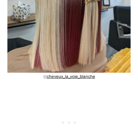
@
cheveux_la_voie_blanche