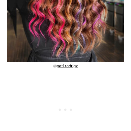
@
pati.rodrigz