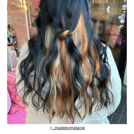
@
_madebymelanie