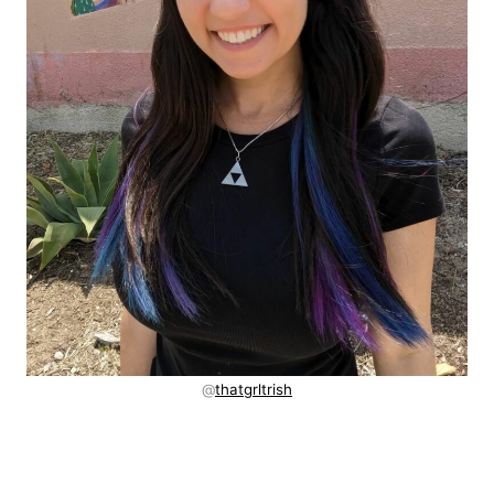
@
thatgrltrish