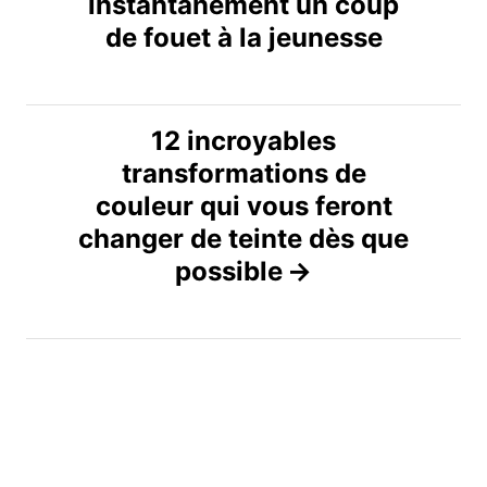
v
instantanément un coup
de fouet à la jeunesse
i
g
12 incroyables
a
transformations de
t
couleur qui vous feront
changer de teinte dès que
i
possible
o
n
d
e