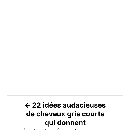
N
22 idées audacieuses
de cheveux gris courts
a
qui donnent