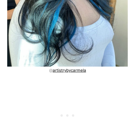
@
artistrybycarmela