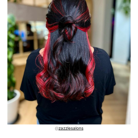
@
zazzlesalons