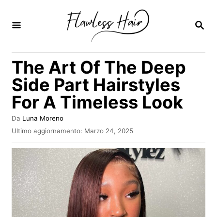
V
a
R
I
i
C
E
a
The Art Of The Deep
R
l
C
Side Part Hairstyles
A
c
For A Timeless Look
o
n
A
Da
Luna Moreno
u
t
I
Ultimo aggiornamento:
Marzo 24, 2025
t
n
e
o
v
r
n
i
e
a
u
t
o
t
s
o
u