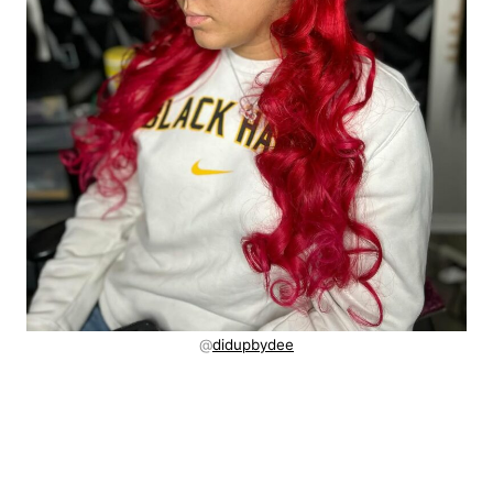
@
didupbydee