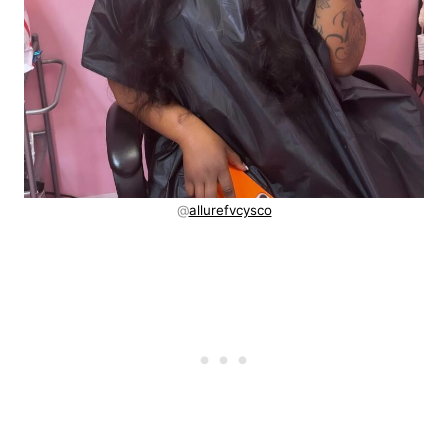
@
allurefvcysco