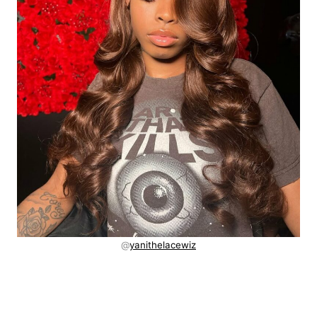
@
yanithelacewiz