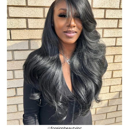
@
foreignbeautyinc