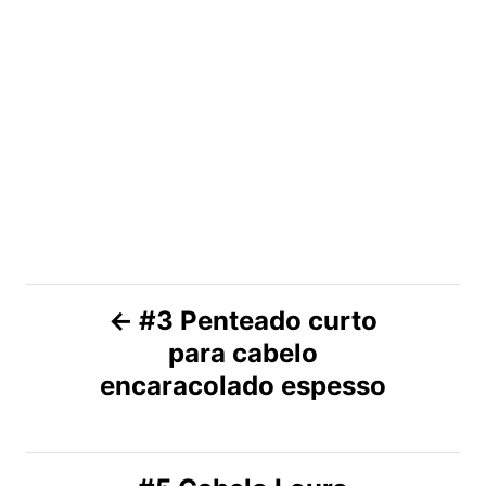
N
#3 Penteado curto
para cabelo
a
encaracolado espesso
v
e