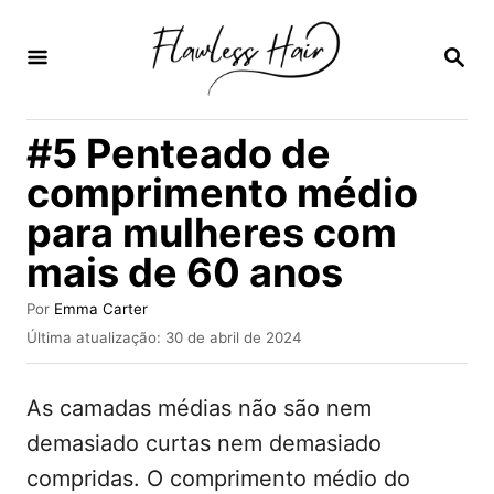
S
a
P
E
l
S
Q
t
#5 Penteado de
U
a
I
comprimento médio
S
r
A
para mulheres com
p
R
mais de 60 anos
a
r
A
Por
Emma Carter
a
u
P
Última atualização:
30 de abril de 2024
t
u
o
o
b
r
c
As camadas médias não são nem
l
i
o
demasiado curtas nem demasiado
c
n
compridas. O comprimento médio do
a