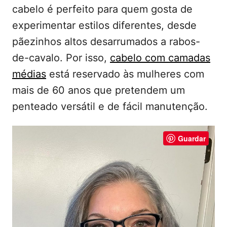
d
t
cabelo é perfeito para quem gosta de
o
e
e
experimentar estilos diferentes, desde
m
ú
pãezinhos altos desarrumados a rabos-
d
de-cavalo. Por isso,
cabelo com camadas
o
médias
está reservado às mulheres com
mais de 60 anos que pretendem um
penteado versátil e de fácil manutenção.
Guardar