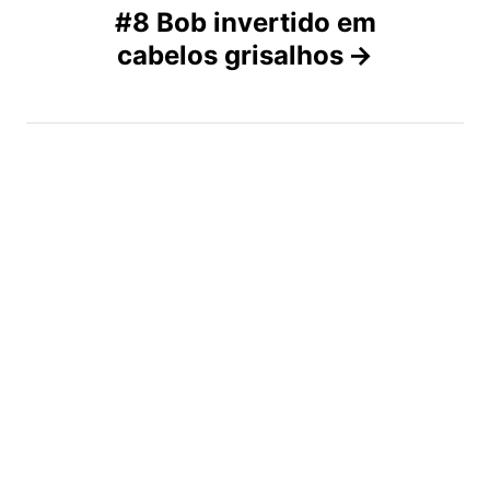
#8 Bob invertido em
e
cabelos grisalhos
g
a
ç
ã
o
d
e
a