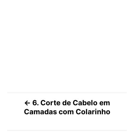
N
6. Corte de Cabelo em
Camadas com Colarinho
a
v