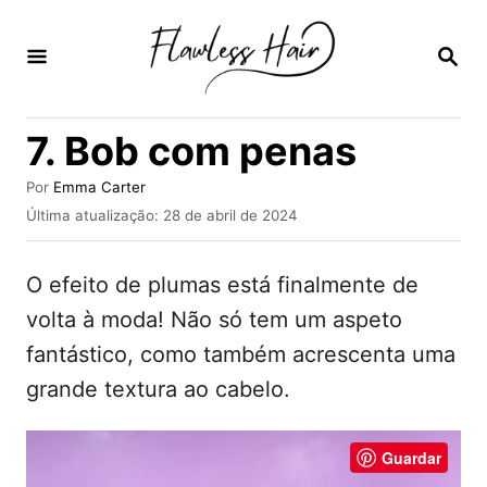
S
a
P
E
l
S
Q
t
7. Bob com penas
U
a
I
S
A
r
Por
Emma Carter
A
u
P
Última atualização:
28 de abril de 2024
p
R
t
u
o
a
b
r
O efeito de plumas está finalmente de
l
r
i
volta à moda! Não só tem um aspeto
a
c
fantástico, como também acrescenta uma
a
o
d
grande textura ao cabelo.
c
o
e
o
m
Guardar
n