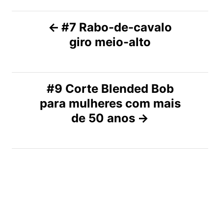
N
#7 Rabo-de-cavalo
giro meio-alto
a
v
#9 Corte Blended Bob
e
para mulheres com mais
g
de 50 anos
a
ç
ã
o