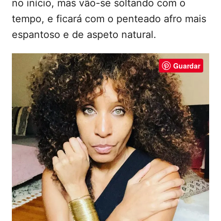
no início, mas vão-se soltando com o
t
tempo, e ficará com o penteado afro mais
e
espantoso e de aspeto natural.
ú
d
Guardar
o