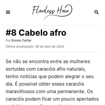
S
a
P
E
l
S
Q
t
#8 Cabelo afro
U
a
I
S
A
r
Por
Emma Carter
A
u
P
Última atualização:
30 de abril de 2024
p
R
t
u
o
a
b
r
Se não se encontra entre as mulheres
l
r
i
sortudas com caracóis afro naturais,
a
c
tenho notícias que podem alegrar o seu
a
o
d
dia. É possível obter esses caracóis
c
o
e
maravilhosos com uma permanente. Os
o
m
caracóis podem ficar um pouco apertados
n