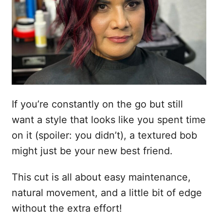
t
i
c
e
a
ú
d
o
d
e
m
o
If you’re constantly on the go but still
want a style that looks like you spent time
on it (spoiler: you didn’t), a textured bob
might just be your new best friend.
This cut is all about easy maintenance,
natural movement, and a little bit of edge
without the extra effort!