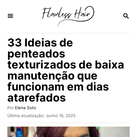
S
a
P
E
l
S
Q
t
33 Ideias de
U
a
I
penteados
S
r
A
texturizados de baixa
p
R
manutenção que
a
r
funcionam em dias
a
atarefados
o
A
Por
Elena Soto
c
u
P
Última atualização:
Junho 16, 2025
t
o
u
o
b
n
r
l