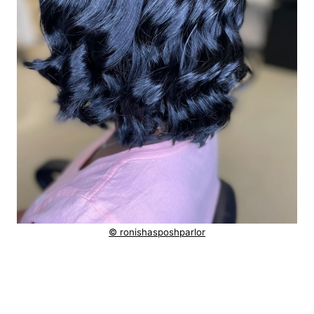
© ronishasposhparlor