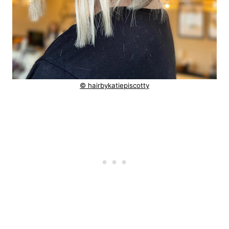
© hairbykatiepiscotty