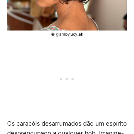
© glambylucy_ak
Os caracóis desarrumados dão um espírito
despreocupado a qualquer bob. Imagine-