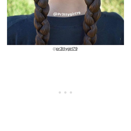
@
pr3ttygirl79