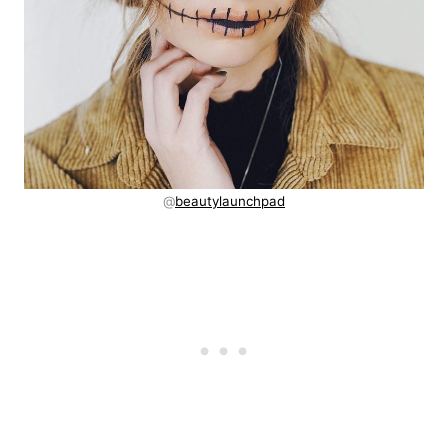
@
beautylaunchpad