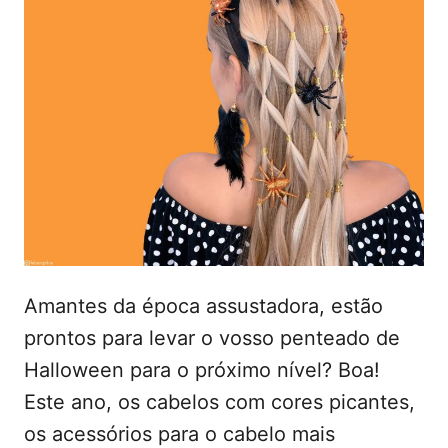
t
i
c
e
a
ú
d
o
d
e
m
o
Amantes da época assustadora, estão
prontos para levar o vosso penteado de
Halloween para o próximo nível? Boa!
Este ano, os cabelos com cores picantes,
os acessórios para o cabelo mais