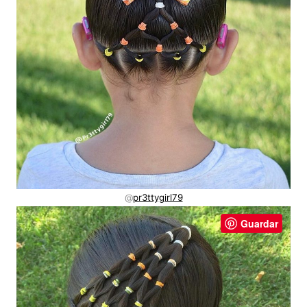
@
pr3ttygirl79
Guardar