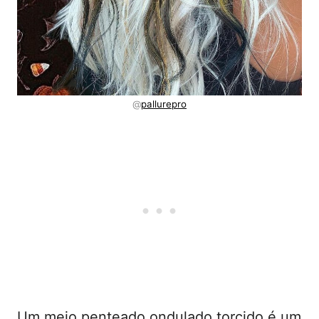
@
pallurepro
Um meio penteado ondulado torcido é um