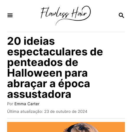
S
a
P
E
l
S
Q
t
20 ideias
U
a
I
espectaculares de
S
r
A
penteados de
p
R
Halloween para
a
r
abraçar a época
a
assustadora
o
A
Por
Emma Carter
c
u
P
Última atualização:
23 de outubro de 2024
t
o
u
o
b
n
r
l