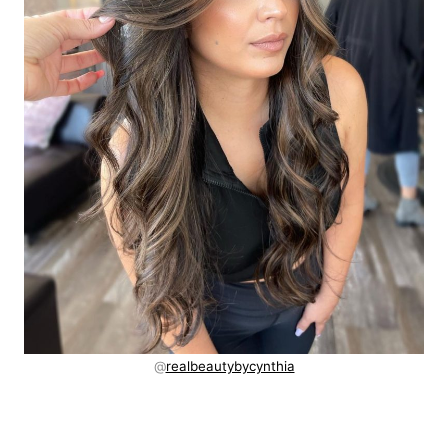
@
realbeautybycynthia