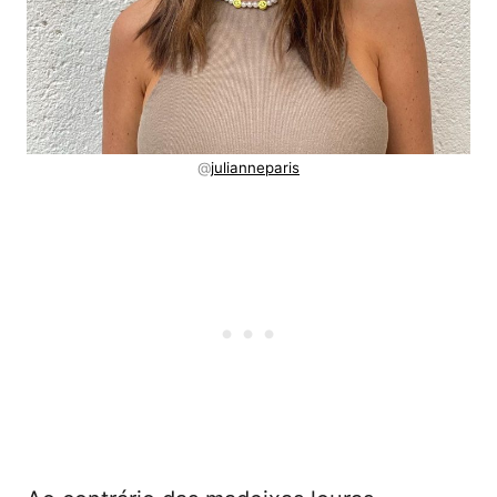
@
julianneparis