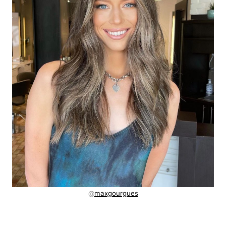
@
maxgourgues