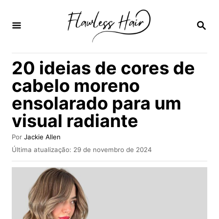
S
a
P
E
l
S
Q
t
20 ideias de cores de
U
a
I
cabelo moreno
S
r
A
ensolarado para um
p
R
visual radiante
a
r
A
Por
Jackie Allen
a
u
P
Última atualização:
29 de novembro de 2024
t
u
o
o
b
r
c
l
i
o
c
n
a