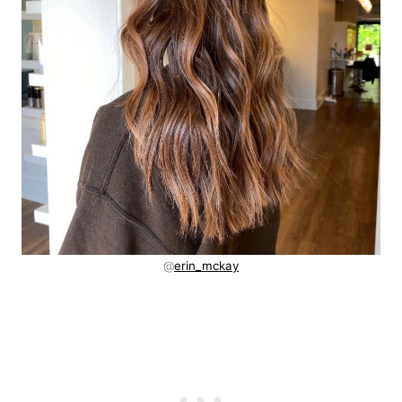
@
erin_mc
k
ay