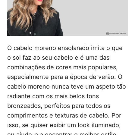
d
t
o
e
e
m
ú
d
o
O cabelo moreno ensolarado imita o que
o sol faz ao seu cabelo e é uma das
combinações de cores mais populares,
especialmente para a época de verão. O
cabelo moreno nunca teve um aspeto tão
radiante com os mais belos tons
bronzeados, perfeitos para todos os
comprimentos e texturas de cabelo. Por
isso, se quiser exibir um look iluminado,
eu ajudo-a a encontrar o melhor estilo