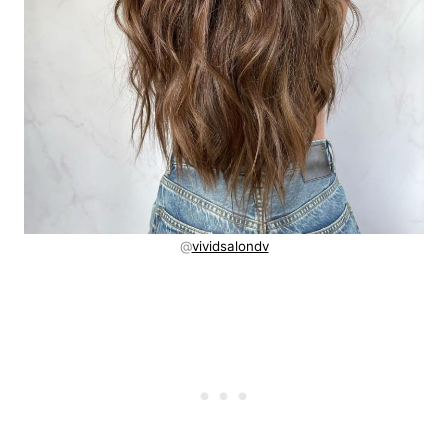
@
vividsalondv