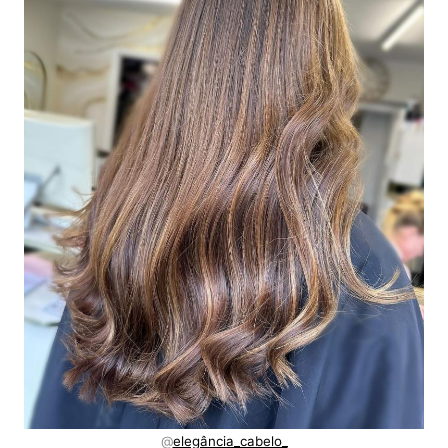
@
elegância_cabelo_