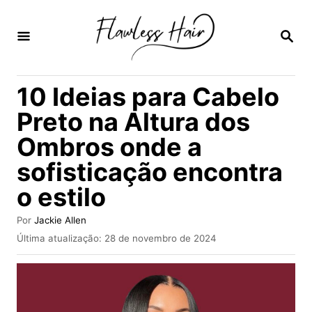
S
a
P
E
l
S
Q
t
10 Ideias para Cabelo
U
a
I
Preto na Altura dos
S
r
A
Ombros onde a
p
R
sofisticação encontra
a
r
o estilo
a
A
Por
Jackie Allen
o
u
P
Última atualização:
28 de novembro de 2024
t
u
c
o
b
o
r
l
i
n
c