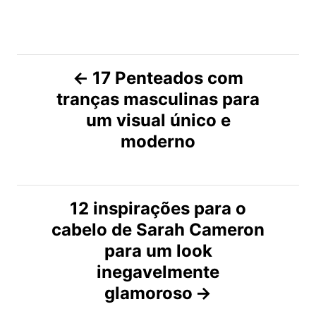
N
17 Penteados com
tranças masculinas para
a
um visual único e
v
moderno
e
g
12 inspirações para o
cabelo de Sarah Cameron
a
para um look
ç
inegavelmente
glamoroso
ã