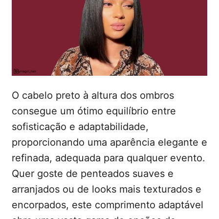
t
a
d
e
o
ú
e
m
d
o
O cabelo preto à altura dos ombros
consegue um ótimo equilíbrio entre
sofisticação e adaptabilidade,
proporcionando uma aparência elegante e
refinada, adequada para qualquer evento.
Quer goste de penteados suaves e
arranjados ou de looks mais texturados e
encorpados, este comprimento adaptável