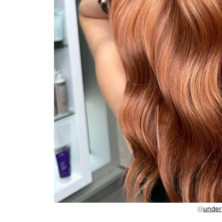
@
under