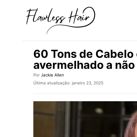
S
a
l
t
a
60 Tons de Cabelo
r
avermelhado a não
p
a
A
Por
Jackie Allen
u
r
P
Última atualização:
janeiro 23, 2025
t
u
a
o
b
r
o
l
i
c
c
o
a
d
n
o