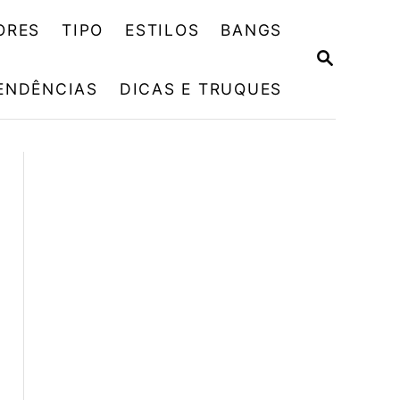
ORES
TIPO
ESTILOS
BANGS
P
E
ENDÊNCIAS
DICAS E TRUQUES
S
Q
U
I
S
A
R