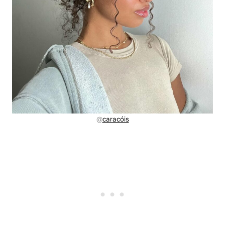
@
caracóis