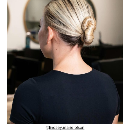
@
lindsey.marie.olson