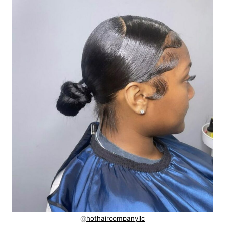
@
hothaircompanyllc