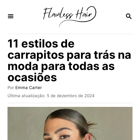
S
a
P
E
l
S
Q
t
11 estilos de
U
a
I
carrapitos para trás na
S
r
A
moda para todas as
p
R
ocasiões
a
r
A
Por
Emma Carter
a
u
P
Última atualização:
5 de dezembro de 2024
t
u
o
o
b
r
c
l
i
o
c
n
a