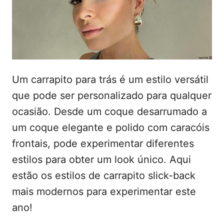
d
t
o
e
e
m
ú
d
o
Um carrapito para trás é um estilo versátil
que pode ser personalizado para qualquer
ocasião. Desde um coque desarrumado a
um coque elegante e polido com caracóis
frontais, pode experimentar diferentes
estilos para obter um look único. Aqui
estão os estilos de carrapito slick-back
mais modernos para experimentar este
ano!