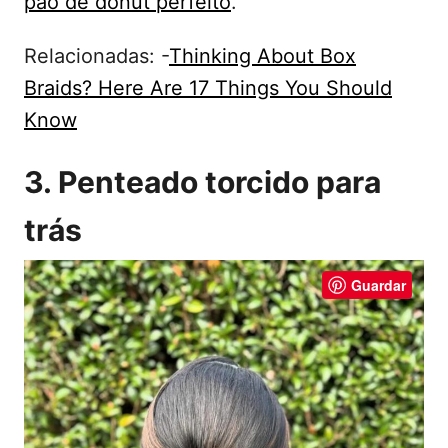
pão de donut perfeito
.
Relacionadas: -
Thinking About Box
Braids? Here Are 17 Things You Should
Know
3. Penteado torcido para
trás
Guardar