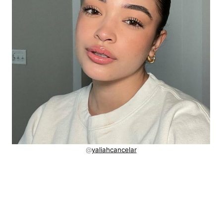
@
yaliahcancelar