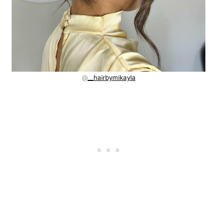
@
__hairbymikayla