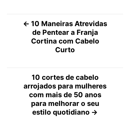
N
10 Maneiras Atrevidas
de Pentear a Franja
a
Cortina com Cabelo
v
Curto
e
g
10 cortes de cabelo
arrojados para mulheres
a
com mais de 50 anos
ç
para melhorar o seu
estilo quotidiano
ã