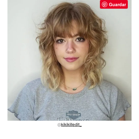
Guardar
@
kikikilledit_