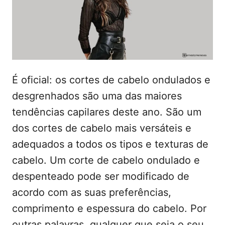
d
t
o
e
e
m
ú
d
o
É oficial: os cortes de cabelo ondulados e
desgrenhados são uma das maiores
tendências capilares deste ano. São um
dos cortes de cabelo mais versáteis e
adequados a todos os tipos e texturas de
cabelo. Um corte de cabelo ondulado e
despenteado pode ser modificado de
acordo com as suas preferências,
comprimento e espessura do cabelo. Por
outras palavras, qualquer que seja o seu