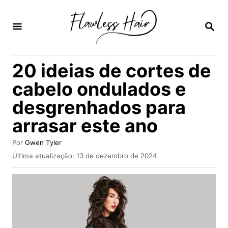
S
a
P
E
l
S
Q
t
20 ideias de cortes de
U
a
I
cabelo ondulados e
S
r
A
desgrenhados para
p
R
arrasar este ano
a
r
A
Por
Gwen Tyler
a
u
P
Última atualização:
13 de dezembro de 2024
t
u
o
o
b
r
c
l
i
o
c
n
a