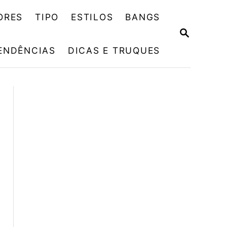
ORES
TIPO
ESTILOS
BANGS
P
E
ENDÊNCIAS
DICAS E TRUQUES
S
Q
U
I
S
A
R