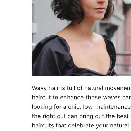
t
e
m
e
ú
d
o
Wavy hair is full of natural movemen
haircut to enhance those waves can
looking for a chic, low-maintenance
the right cut can bring out the best
haircuts that celebrate your natural 