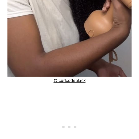
© curlcodeblack