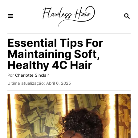
S
a
P
E
l
S
Q
t
Essential Tips For
U
a
I
Maintaining Soft,
S
r
A
Healthy 4C Hair
p
R
a
A
Por
Charlotte Sinclair
u
r
P
Última atualização:
Abril 6, 2025
t
u
a
o
b
r
o
l
i
c
c
a
o
d
n
o