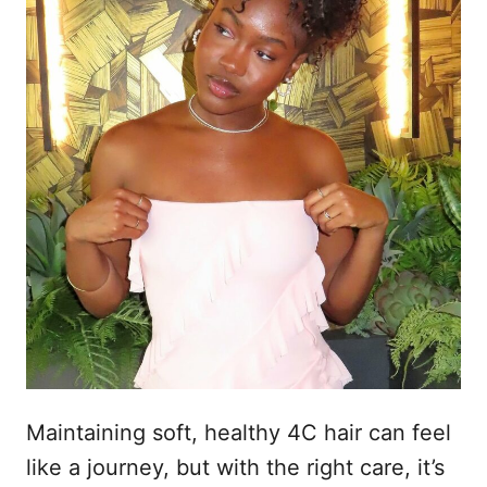
e
t
m
e
ú
d
o
Maintaining soft, healthy 4C hair can feel
like a journey, but with the right care, it’s