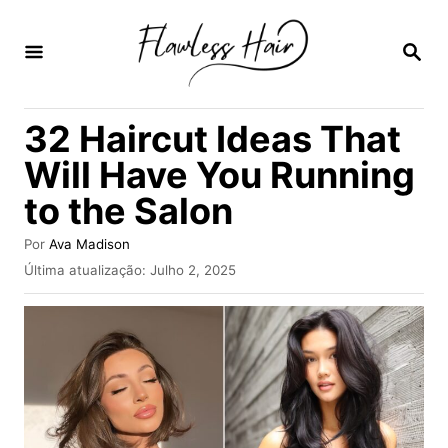
S
a
P
E
l
S
Q
t
32 Haircut Ideas That
U
a
I
Will Have You Running
S
r
A
to the Salon
p
R
a
A
Por
Ava Madison
u
r
P
Última atualização:
Julho 2, 2025
t
u
a
o
b
r
o
l
i
c
c
a
o
d
n
o