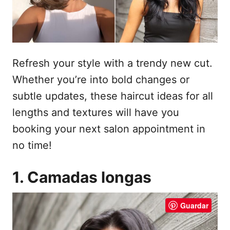
e
t
m
e
ú
d
Refresh your style with a trendy new cut.
o
Whether you’re into bold changes or
subtle updates, these haircut ideas for all
lengths and textures will have you
booking your next salon appointment in
no time!
1. Camadas longas
Guardar