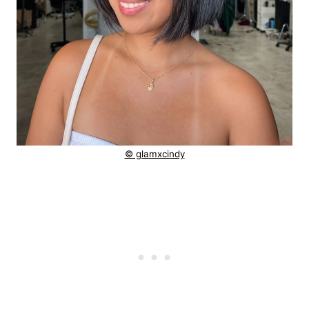
© glamxcindy