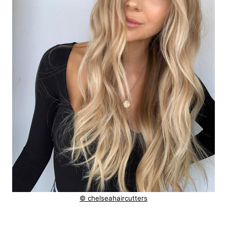
© chelseahaircutters