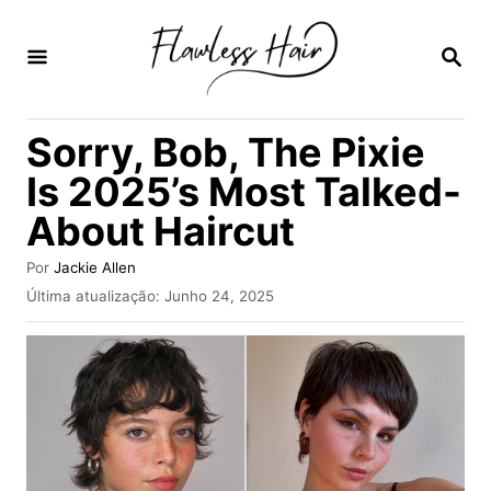
S
a
P
E
l
S
Q
t
Sorry, Bob, The Pixie
U
a
I
Is 2025’s Most Talked-
S
r
A
About Haircut
p
R
a
A
Por
Jackie Allen
u
r
P
Última atualização:
Junho 24, 2025
t
u
a
o
b
r
o
l
i
c
c
a
o
d
n
o