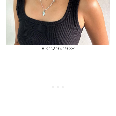
© john_thewhitebox