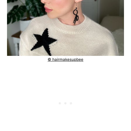
© hairmakesupbee