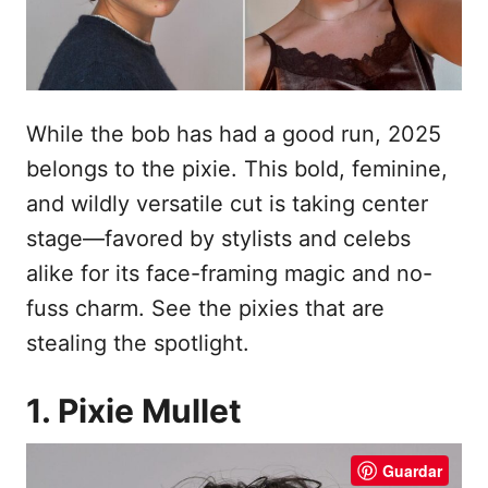
e
t
m
e
ú
d
While the bob has had a good run, 2025
o
belongs to the pixie. This bold, feminine,
and wildly versatile cut is taking center
stage—favored by stylists and celebs
alike for its face-framing magic and no-
fuss charm. See the pixies that are
stealing the spotlight.
1. Pixie Mullet
Guardar