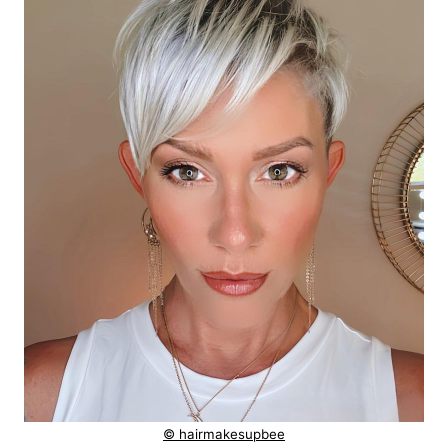
© hairmakesupbee