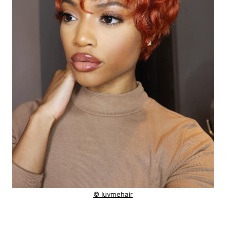
© luvmehair