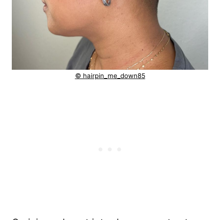
© hairpin_me_down85