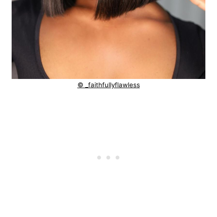
© _faithfullyflawless