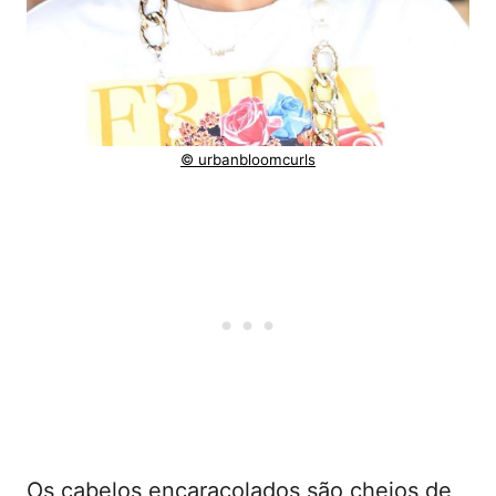
© urbanbloomcurls
Os cabelos encaracolados são cheios de