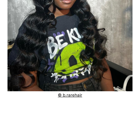
© b.rarehair