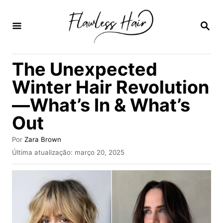
S
a
P
E
l
S
Q
t
The Unexpected
U
a
I
Winter Hair Revolution
S
r
A
—What’s In & What’s
p
R
Out
a
r
A
Por
Zara Brown
a
u
P
Última atualização:
março 20, 2025
t
u
o
o
b
r
c
l
i
o
c
n
a