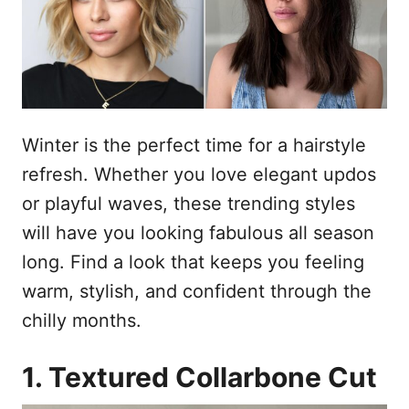
d
t
o
e
e
m
ú
d
o
Winter is the perfect time for a hairstyle
refresh. Whether you love elegant updos
or playful waves, these trending styles
will have you looking fabulous all season
long. Find a look that keeps you feeling
warm, stylish, and confident through the
chilly months.
1. Textured Collarbone Cut