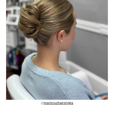
@
maricruzhairstyles