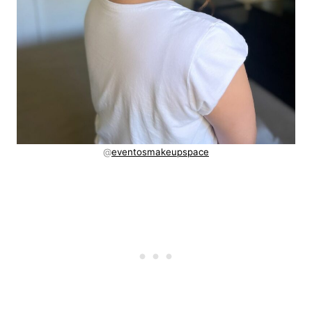
@
eventosmakeupspace