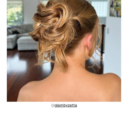
@
glambyzetta