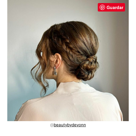
Guardar
@
beautybydevonn