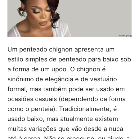
d
t
o
e
e
m
ú
d
o
Um penteado chignon apresenta um
estilo simples de penteado para baixo sob
a forma de um updo. O chignon é
sinónimo de elegância e de vestuário
formal, mas também pode ser usado em
ocasiões casuais (dependendo da forma
como o penteia). Tradicionalmente, é
usado baixo, mas atualmente existem
muitas variações que vão desde a nuca
até à coroa. Não se preocupe, eu ajudo-a