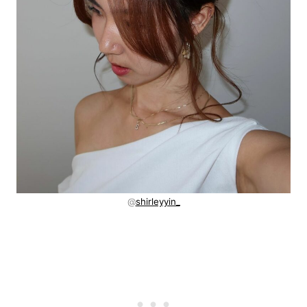
@
shirleyyin_