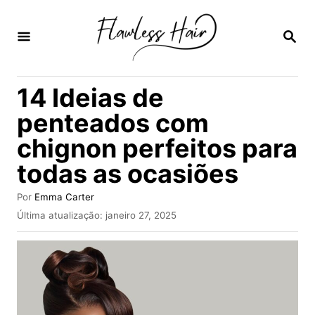
S
a
P
E
l
S
Q
t
14 Ideias de
U
a
I
penteados com
S
r
A
chignon perfeitos para
p
R
todas as ocasiões
a
r
A
Por
Emma Carter
a
u
P
Última atualização:
janeiro 27, 2025
t
u
o
o
b
r
c
l
i
o
c
n
a