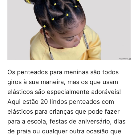
d
t
o
e
e
m
ú
d
o
Os penteados para meninas são todos
giros à sua maneira, mas os que usam
elásticos são especialmente adoráveis!
Aqui estão 20 lindos penteados com
elásticos para crianças que pode fazer
para a escola, festas de aniversário, dias
de praia ou qualquer outra ocasião que