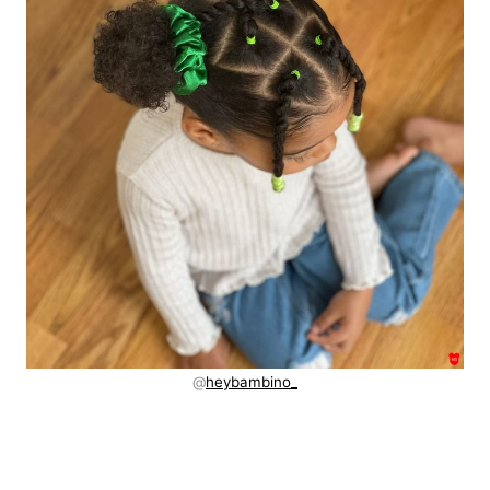
@
heybambino_