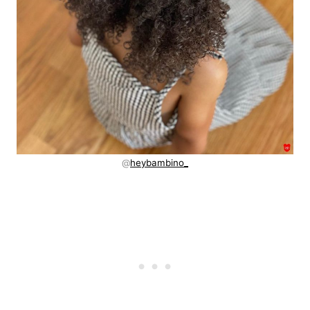
@
heybambino_