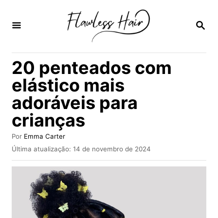
S
a
P
E
l
S
Q
t
20 penteados com
U
a
I
elástico mais
S
r
A
adoráveis para
p
R
crianças
a
r
A
Por
Emma Carter
a
u
P
Última atualização:
14 de novembro de 2024
t
u
o
o
b
r
c
l
i
o
c
n
a