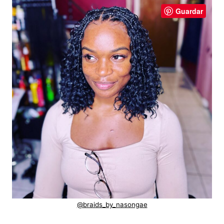
Guardar
@braids_by_nasongae