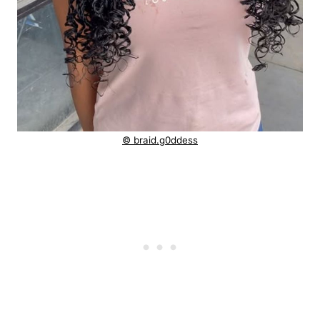
© braid.g0ddess