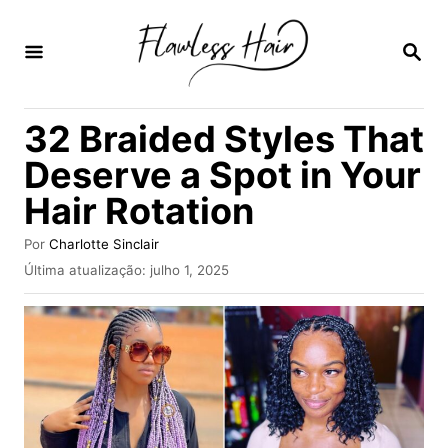
S
a
P
E
l
S
Q
t
32 Braided Styles That
U
a
I
Deserve a Spot in Your
S
r
A
Hair Rotation
p
R
a
A
Por
Charlotte Sinclair
u
r
P
Última atualização:
julho 1, 2025
t
u
a
o
b
r
o
l
i
c
c
a
o
d
n
o