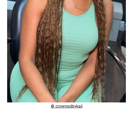
© crownedbykaii