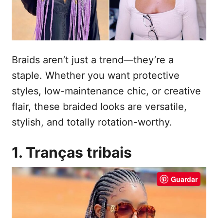
e
t
m
e
ú
d
Braids aren’t just a trend—they’re a
o
staple. Whether you want protective
styles, low-maintenance chic, or creative
flair, these braided looks are versatile,
stylish, and totally rotation-worthy.
1. Tranças tribais
Guardar