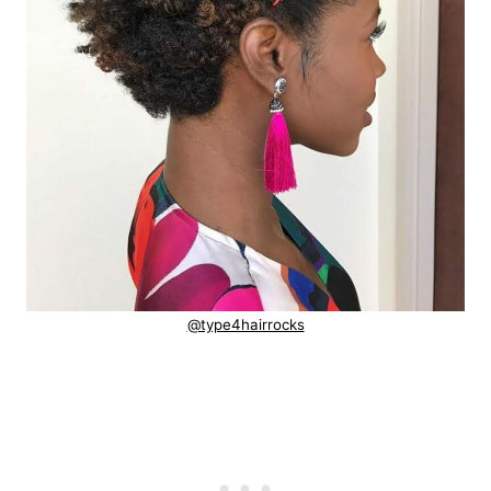
@type4hairrocks