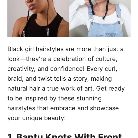
d
t
o
e
e
m
ú
d
o
Black girl hairstyles are more than just a
look—they’re a celebration of culture,
creativity, and confidence! Every curl,
braid, and twist tells a story, making
natural hair a true work of art. Get ready
to be inspired by these stunning
hairstyles that embrace and showcase
your unique beauty!
1. Bantu Knots With Front