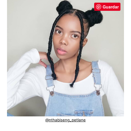
Guardar
@nthabiseng_petlane