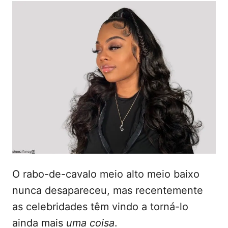
o
b
t
r
l
e
i
c
ú
a
d
d
o
o
e
m
O rabo-de-cavalo meio alto meio baixo
nunca desapareceu, mas recentemente
as celebridades têm vindo a torná-lo
ainda mais
uma coisa
.