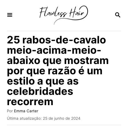
S
a
P
E
l
S
Q
t
25 rabos-de-cavalo
U
a
I
meio-acima-meio-
S
r
A
abaixo que mostram
p
R
por que razão é um
a
r
estilo a que as
a
celebridades
o
recorrem
c
A
Por
Emma Carter
o
u
P
Última atualização:
25 de junho de 2024
n
t
u