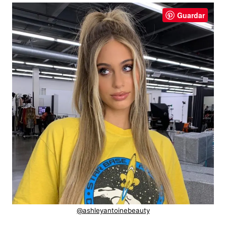
Guardar
@ashleyantoinebeauty