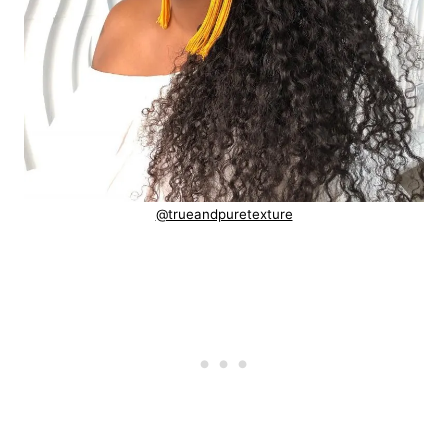
@trueandpuretexture