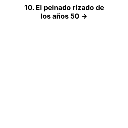
v
10. El peinado rizado de
los años 50
e
g
a
c
i
ó
n
d