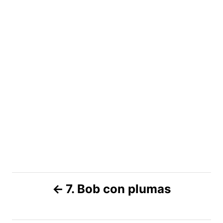
N
7. Bob con plumas
a