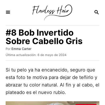
I
r
B
U
a
S
C
l
#8 Bob Invertido
A
c
R
Sobre Cabello Gris
E
o
N
n
A
Por
Emma Carter
u
P
Última actualización:
6 de mayo de 2024
t
t
u
e
o
b
r
Si tu pelo ya ha encanecido, seguro que
l
n
i
esta foto te motiva para dejar de teñirlo y
i
c
abrazar tu color natural. Al fin y al cabo, el
a
d
d
plateado es el nuevo rubio.
o
o
e
l