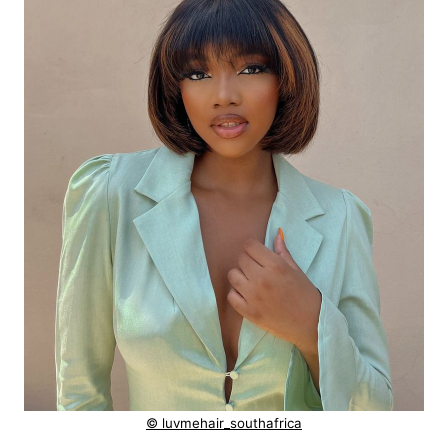
© luvmehair_southafrica