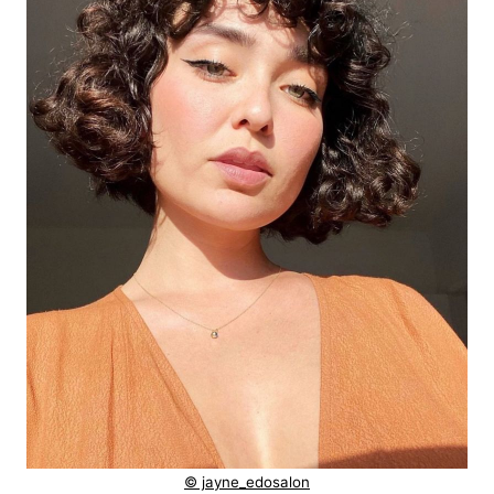
© jayne_edosalon