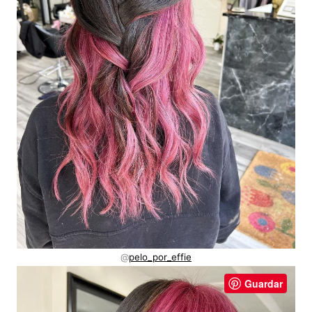
@
pelo_por_effie
Guardar