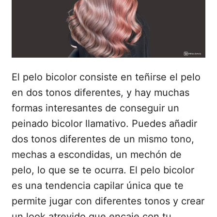
d
o
e
l
El pelo bicolor consiste en teñirse el pelo
en dos tonos diferentes, y hay muchas
formas interesantes de conseguir un
peinado bicolor llamativo. Puedes añadir
dos tonos diferentes de un mismo tono,
mechas a escondidas, un mechón de
pelo, lo que se te ocurra. El pelo bicolor
es una tendencia capilar única que te
permite jugar con diferentes tonos y crear
un look atrevido que encaje con tu