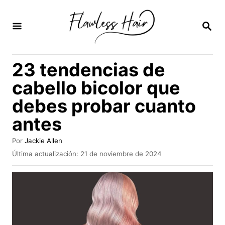
I
r
B
U
a
S
C
l
23 tendencias de
A
c
R
cabello bicolor que
E
o
N
debes probar cuanto
n
antes
t
e
A
Por
Jackie Allen
n
u
P
Última actualización:
21 de noviembre de 2024
t
u
i
o
b
r
d
l
i
o
c
a