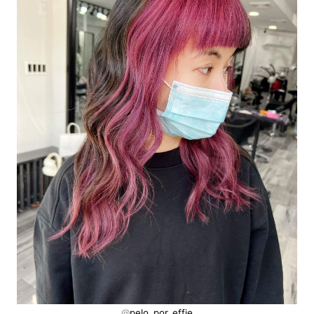
@
pelo_por_effie