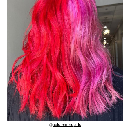
@
pelo.embrujado