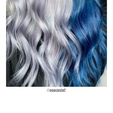
@
spacestef