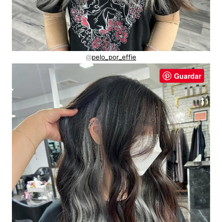
@
pelo_por_effie
Guardar