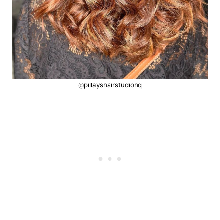
@
pillayshairstudiohq