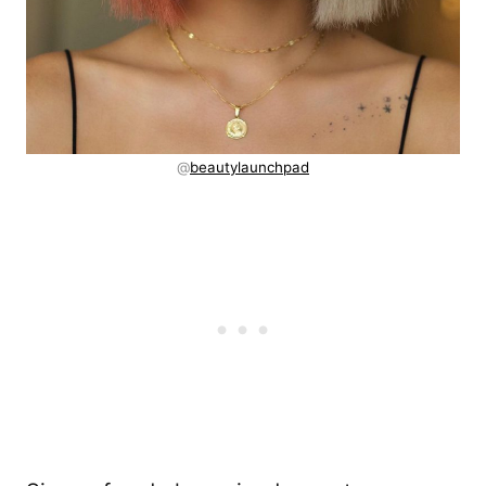
@
beautylaunchpad