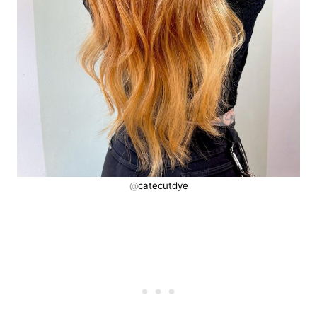
@
catecutdye