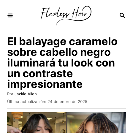
I
r
B
U
a
S
C
l
El balayage caramelo
A
c
R
sobre cabello negro
E
o
N
iluminará tu look con
n
un contraste
t
e
impresionante
n
A
Por
Jackie Allen
i
u
P
Última actualización:
24 de enero de 2025
t
u
d
o
b
o
r
l
i
c