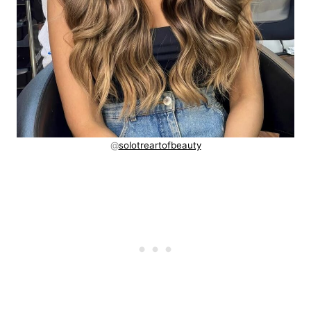
@
solotreartofbeauty