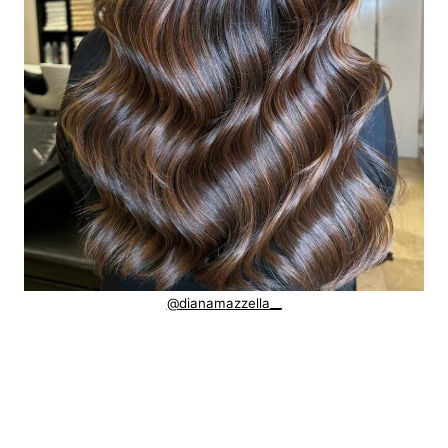
@diana
m
azzella__