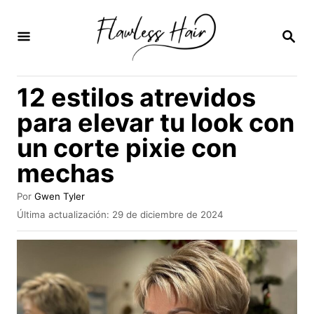
I
r
B
U
a
S
C
l
12 estilos atrevidos
A
c
R
para elevar tu look con
E
o
N
un corte pixie con
n
mechas
t
e
A
Por
Gwen Tyler
n
u
P
Última actualización:
29 de diciembre de 2024
t
u
i
o
b
r
d
l
i
o
c
a