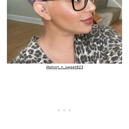
@short_n_sweet823