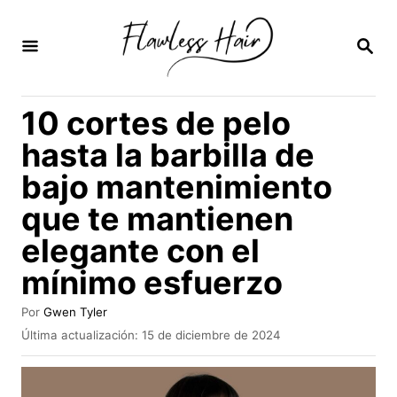
I
r
B
U
a
S
C
l
10 cortes de pelo
A
c
R
hasta la barbilla de
E
o
N
bajo mantenimiento
n
que te mantienen
t
e
elegante con el
n
mínimo esfuerzo
i
A
Por
Gwen Tyler
d
u
P
Última actualización:
15 de diciembre de 2024
t
o
u
o
b
r
l