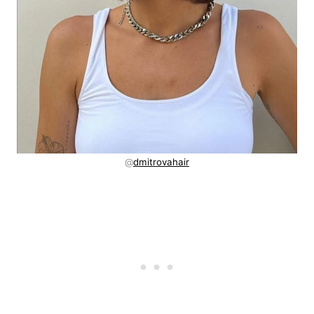
@
dmitrovahair