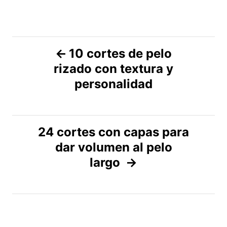
N
10 cortes de pelo
rizado con textura y
a
personalidad
v
e
24 cortes con capas para
g
dar volumen al pelo
largo
a
c
i