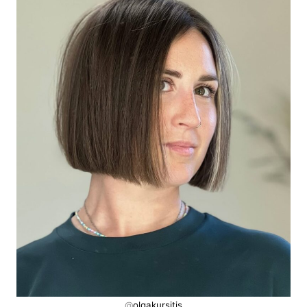
@
olgakursitis