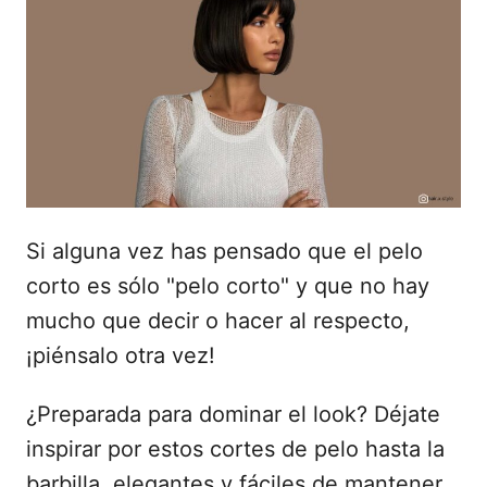
i
c
a
d
o
e
l
Si alguna vez has pensado que el pelo
corto es sólo "pelo corto" y que no hay
mucho que decir o hacer al respecto,
¡piénsalo otra vez!
¿Preparada para dominar el look? Déjate
inspirar por estos cortes de pelo hasta la
barbilla, elegantes y fáciles de mantener,