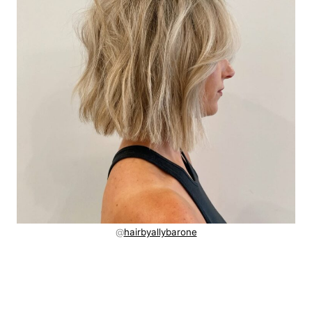
@
hairbyallybarone