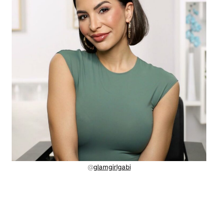
@
glamgirlgabi