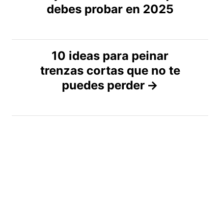
v
debes probar en 2025
e
g
10 ideas para peinar
trenzas cortas que no te
a
puedes perder
c
i
ó
n
d
e