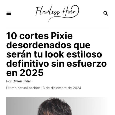
I
r
B
U
a
S
C
l
10 cortes Pixie
A
c
R
desordenados que
E
o
N
serán tu look estiloso
n
definitivo sin esfuerzo
t
e
en 2025
n
A
Por
Gwen Tyler
i
u
P
Última actualización:
13 de diciembre de 2024
t
u
d
o
b
o
r
l
i
c