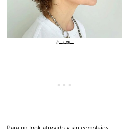
@
__k_vu__
Para un look atrevido y sin complejos,