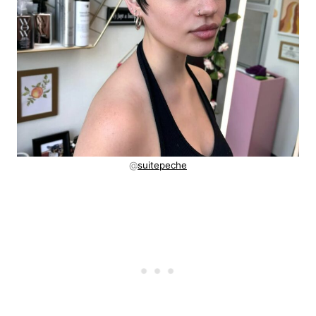
@
suitepeche