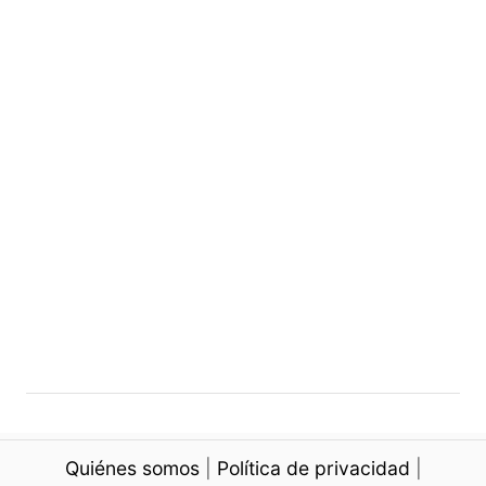
e
n
t
r
a
d
a
s
Quiénes somos
|
Política de privacidad
|