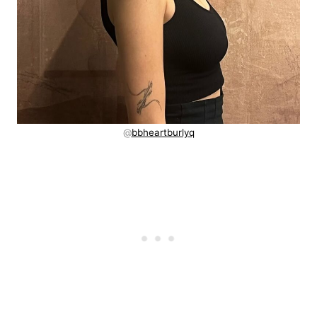
@
bbheartburlyq