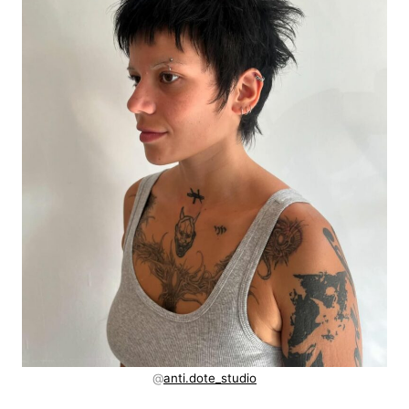
@
anti.dote_studio