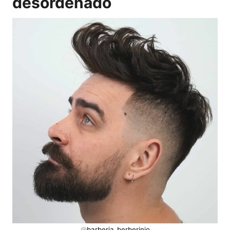
desordenado
@
barberia_berberinjo