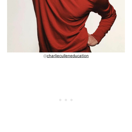
@
charlieculleneducation