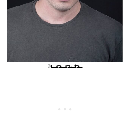
@
pouyaheydariyan