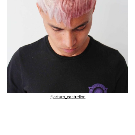
@
arturo_castrellon