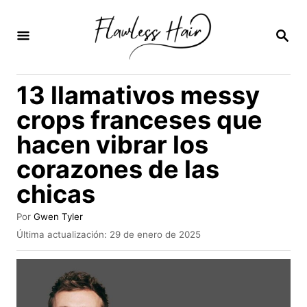
I
r
B
U
a
S
C
l
13 llamativos messy
A
c
R
crops franceses que
E
o
N
hacen vibrar los
n
corazones de las
t
e
chicas
n
A
Por
Gwen Tyler
i
u
P
Última actualización:
29 de enero de 2025
t
u
d
o
b
o
r
l
i
c