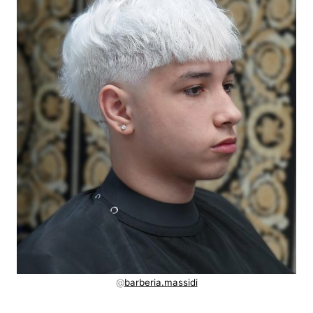
@
barberia.massidi