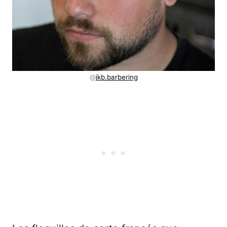
@
jkb.barbering