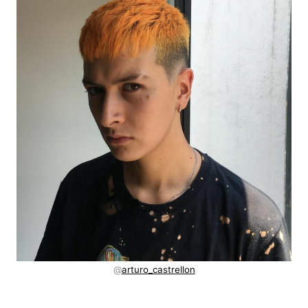
@
arturo_castrellon