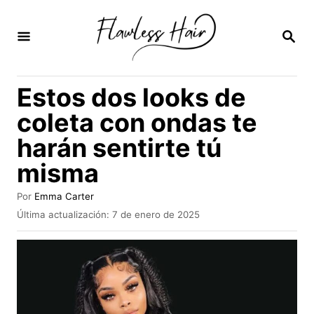
I
r
B
U
a
S
C
l
Estos dos looks de
A
c
R
coleta con ondas te
E
o
N
harán sentirte tú
n
misma
t
e
A
Por
Emma Carter
n
u
P
Última actualización:
7 de enero de 2025
t
u
i
o
b
r
d
l
i
o
c
a