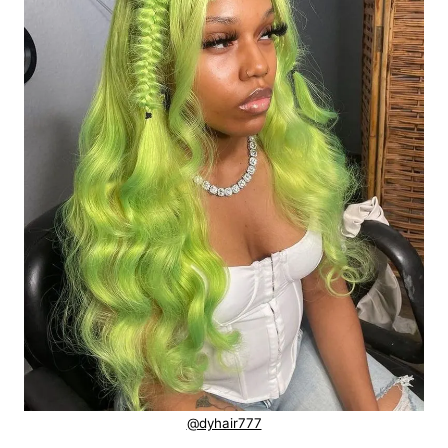
@dyhair777