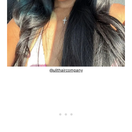
@ulithaircompany