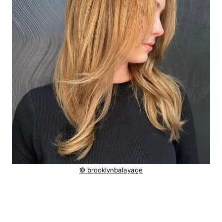
© brooklynbalayage