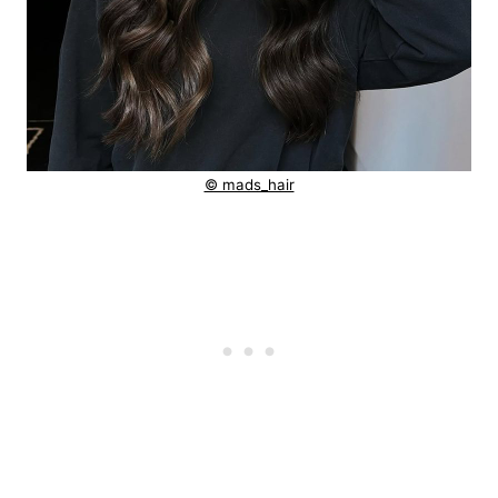
© mads_hair