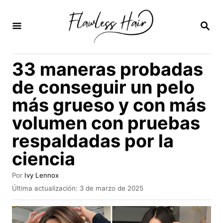
I
r
B
U
a
S
C
l
33 maneras probadas
A
c
R
de conseguir un pelo
E
o
N
más grueso y con más
n
volumen con pruebas
t
e
respaldadas por la
n
ciencia
i
A
Por
Ivy Lennox
d
u
P
Última actualización:
3 de marzo de 2025
t
o
u
o
b
r
l