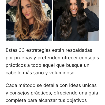
i
c
a
d
o
e
l
Estas 33 estrategias están respaldadas
por pruebas y pretenden ofrecer consejos
prácticos a todo aquel que busque un
cabello más sano y voluminoso.
Cada método se detalla con ideas únicas
y consejos prácticos, ofreciendo una guía
completa para alcanzar tus objetivos