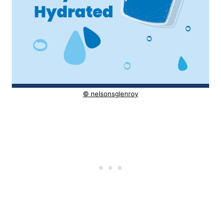
© nelsonsglenroy