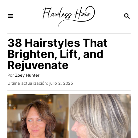
I
r
B
U
a
S
C
l
38 Hairstyles That
A
c
R
Brighten, Lift, and
E
o
N
Rejuvenate
n
t
A
Por
Zoey Hunter
u
e
P
Última actualización:
julio 2, 2025
t
u
n
o
b
r
i
l
i
d
c
a
o
d
o