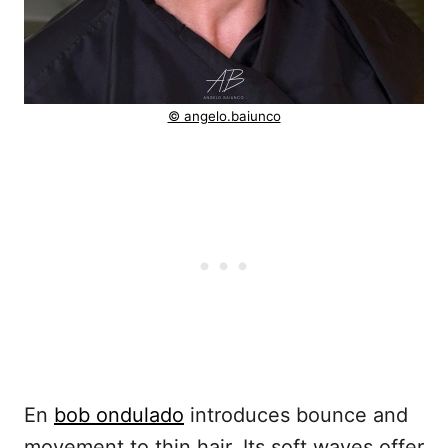
© angelo.baiunco
En
bob ondulado
introduces bounce and
movement to thin hair. Its soft waves offer