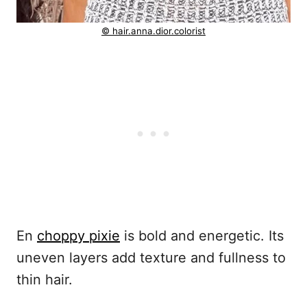
© hair.anna.dior.colorist
En
choppy pixie
is bold and energetic. Its
uneven layers add texture and fullness to
thin hair.