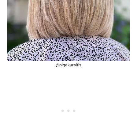
@olgakursitis