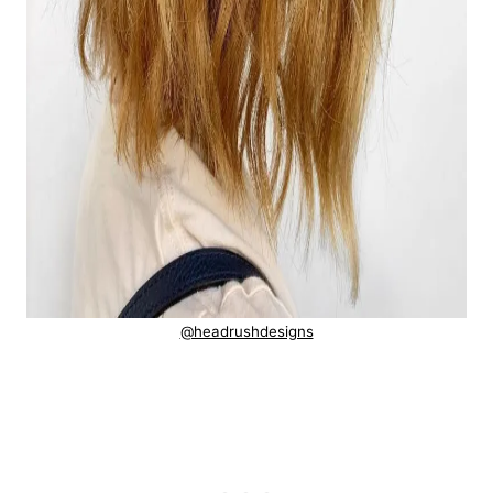
@headrushdesigns