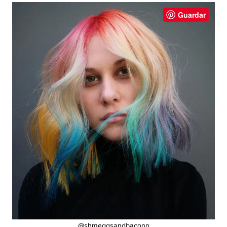
Guardar
@shmeggsandbaconn