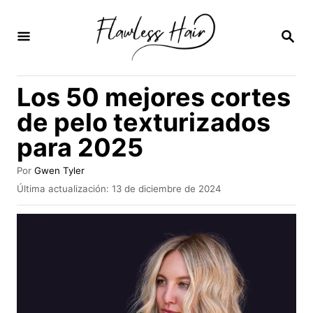
I
r
B
U
a
S
C
l
Los 50 mejores cortes
A
c
R
de pelo texturizados
E
o
N
para 2025
n
t
A
Por
Gwen Tyler
u
e
P
Última actualización:
13 de diciembre de 2024
t
u
n
o
b
r
i
l
i
d
c
a
o
d
o