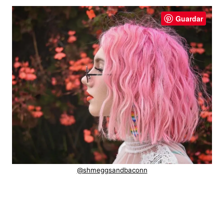
Guardar
@shmeggsandbaconn