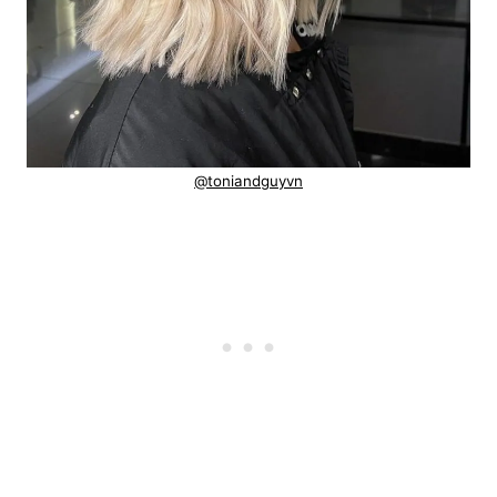
@toniandguyvn