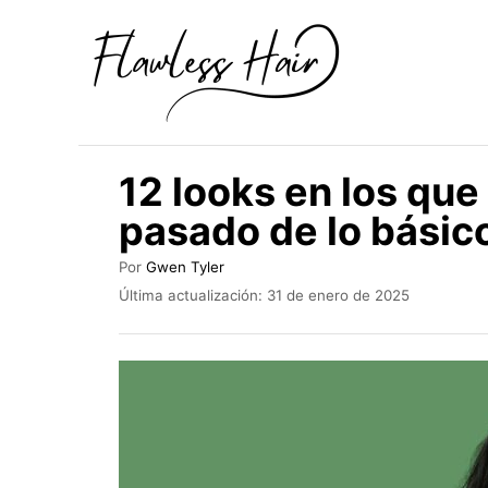
I
r
a
l
c
12 looks en los que 
o
pasado de lo básico
n
t
A
Por
Gwen Tyler
u
e
P
Última actualización:
31 de enero de 2025
t
u
n
o
b
r
i
l
i
d
c
o
a
d
o