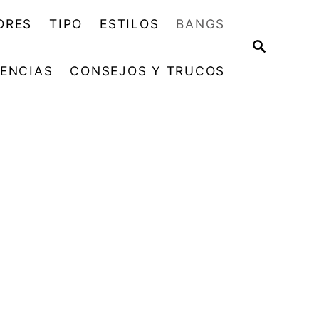
ORES
TIPO
ESTILOS
BANGS
B
U
ENCIAS
CONSEJOS Y TRUCOS
S
C
A
R
E
N