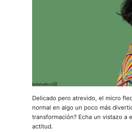
e
l
Delicado pero atrevido, el micro fle
normal en algo un poco más divertido
transformación? Echa un vistazo a 
actitud.