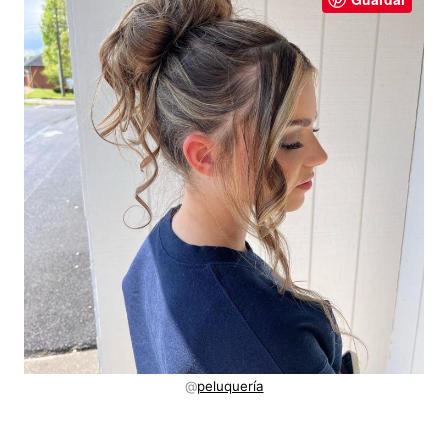
@
peluquería