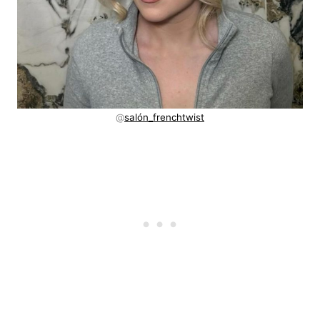
@
salón_frenchtwist