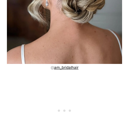
@
am_bridalhair