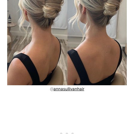
@
annasullivanhair