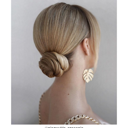
@
niezwykle_czesanie