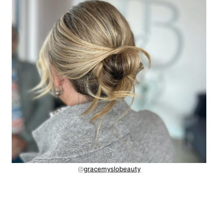
@
gracemyslobeauty