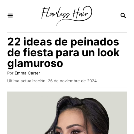
I
r
B
U
a
S
C
l
22 ideas de peinados
A
c
R
de fiesta para un look
E
o
N
glamuroso
n
t
A
Por
Emma Carter
u
e
P
Última actualización:
26 de noviembre de 2024
t
u
n
o
b
r
i
l
i
d
c
a
o
d
o