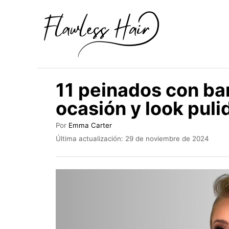
I
r
a
l
c
11 peinados con bar
o
ocasión y look puli
n
t
A
Por
Emma Carter
u
e
P
Última actualización:
29 de noviembre de 2024
t
u
n
o
b
r
i
l
i
d
c
o
a
d
o