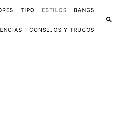
ORES
TIPO
ESTILOS
BANGS
B
U
ENCIAS
CONSEJOS Y TRUCOS
S
C
A
R
E
N