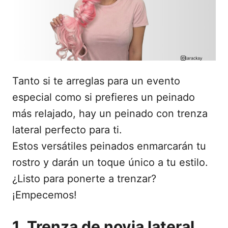
d
o
e
l
Tanto si te arreglas para un evento
especial como si prefieres un peinado
más relajado, hay un peinado con trenza
lateral perfecto para ti.
Estos versátiles peinados enmarcarán tu
rostro y darán un toque único a tu estilo.
¿Listo para ponerte a trenzar?
¡Empecemos!
1. Trenza de novia lateral