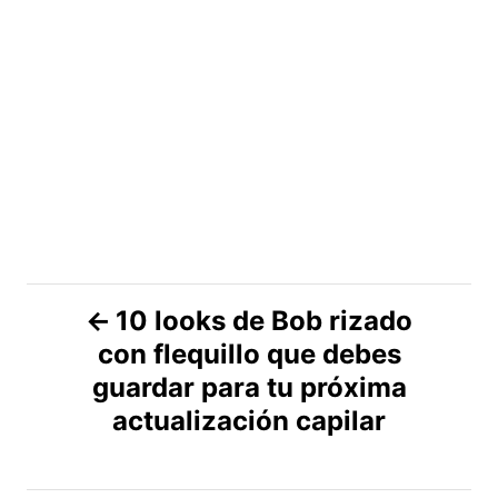
N
10 looks de Bob rizado
con flequillo que debes
a
guardar para tu próxima
v
actualización capilar
e