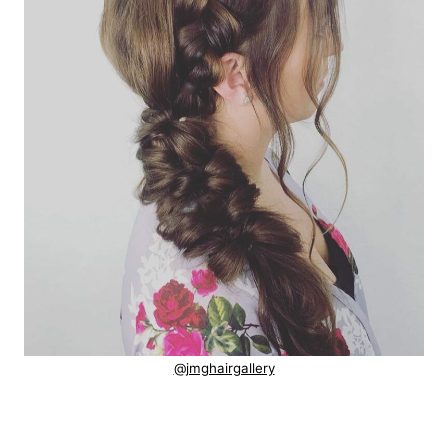
@jmghairgallery