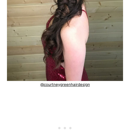
@courtneygreenhairdesign