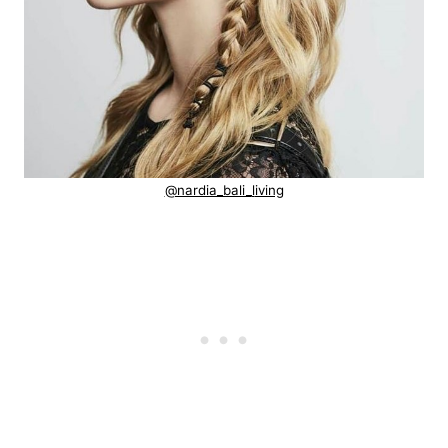
@nardia_bali_
l
iving