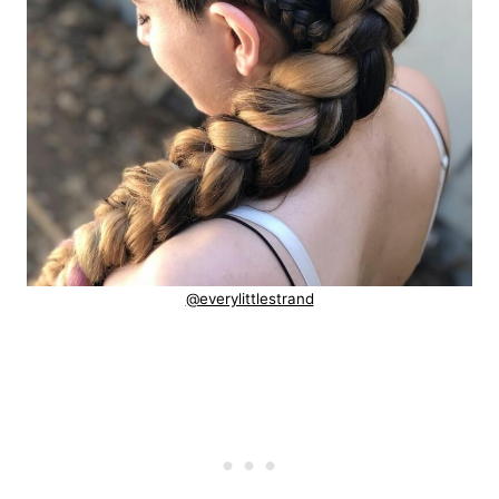
@everylittlestrand