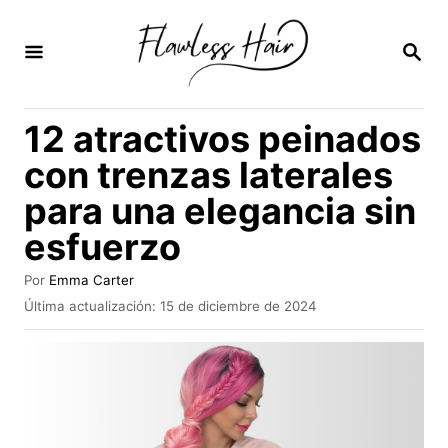
I
r
B
U
a
S
C
l
12 atractivos peinados
A
c
R
con trenzas laterales
E
o
N
para una elegancia sin
n
esfuerzo
t
e
A
Por
Emma Carter
n
u
P
Última actualización:
15 de diciembre de 2024
t
u
i
o
b
r
d
l
i
o
c
a