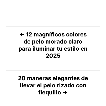
N
12 magníficos colores
de pelo morado claro
a
para iluminar tu estilo en
v
2025
e
g
20 maneras elegantes de
llevar el pelo rizado con
a
flequillo
c