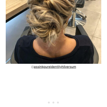
@
assinkpureidentityhilversum