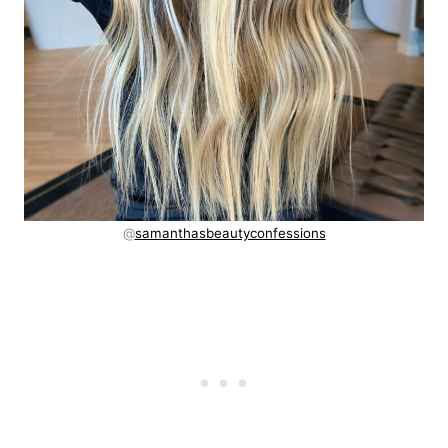
@
samanthasbeautyconfessions