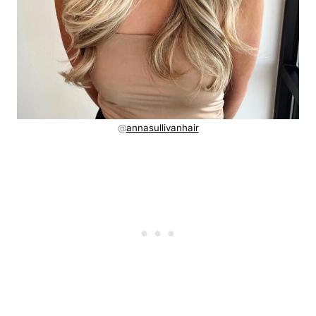
@
annasullivanhair