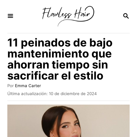
I
r
B
U
a
S
C
l
11 peinados de bajo
A
c
R
mantenimiento que
E
o
N
ahorran tiempo sin
n
sacrificar el estilo
t
e
A
Por
Emma Carter
n
u
P
Última actualización:
10 de diciembre de 2024
t
u
i
o
b
r
d
l
i
o
c
a