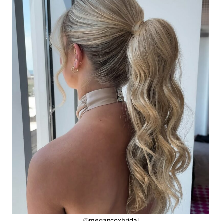
@
megancoxbridal