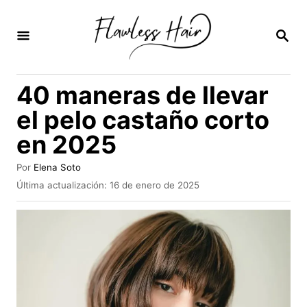
I
r
B
U
a
S
C
l
40 maneras de llevar
A
c
R
el pelo castaño corto
E
o
N
en 2025
n
t
A
Por
Elena Soto
u
e
P
Última actualización:
16 de enero de 2025
t
u
n
o
b
r
i
l
i
d
c
a
o
d
o