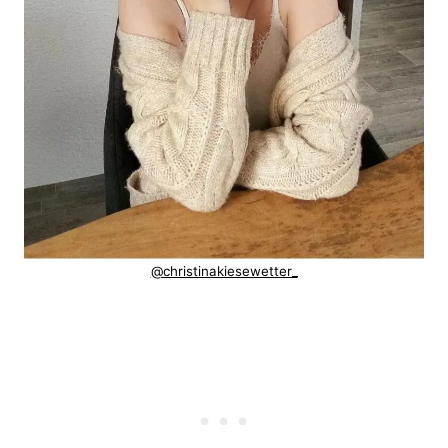
@christinakiesewetter_