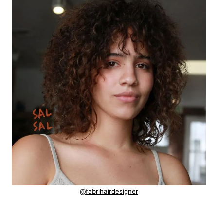
@fabrihairdesigner