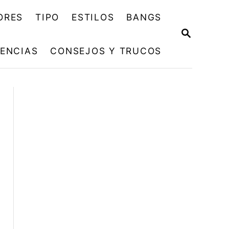
ORES
TIPO
ESTILOS
BANGS
B
U
ENCIAS
CONSEJOS Y TRUCOS
S
C
A
R
E
N