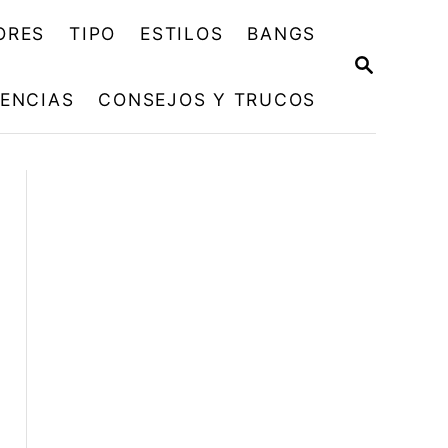
ORES
TIPO
ESTILOS
BANGS
B
U
ENCIAS
CONSEJOS Y TRUCOS
S
C
A
R
E
N