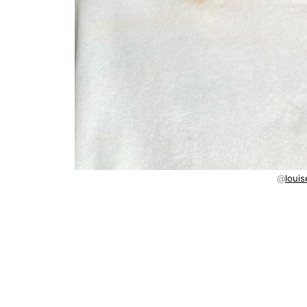
@
loui