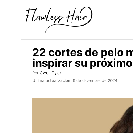
I
r
a
l
c
22 cortes de pelo 
o
inspirar su próxim
n
t
A
Por
Gwen Tyler
u
e
P
Última actualización:
6 de diciembre de 2024
t
u
n
o
b
r
i
l
i
d
c
o
a
d
o