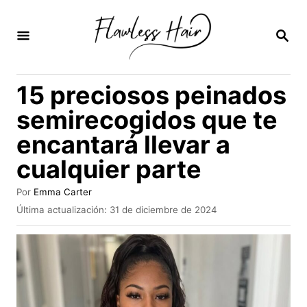
I
r
B
U
a
S
C
l
15 preciosos peinados
A
c
R
semirecogidos que te
E
o
N
encantará llevar a
n
cualquier parte
t
e
A
Por
Emma Carter
n
u
P
Última actualización:
31 de diciembre de 2024
t
u
i
o
b
r
d
l
i
o
c
a