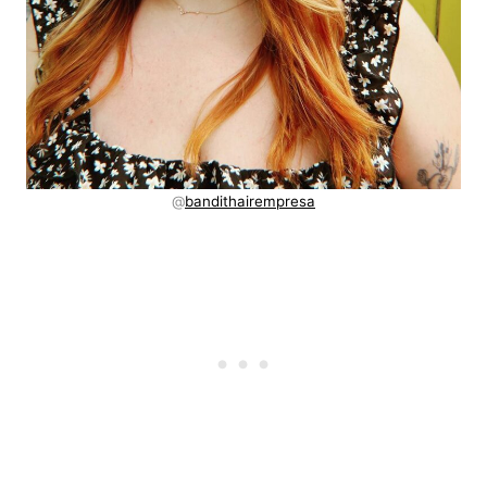
@
bandithairempresa