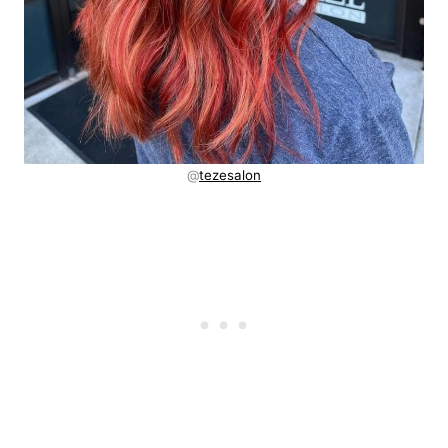
@
tezesalon