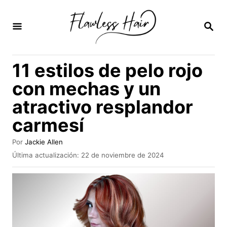
I
r
B
U
a
S
C
l
11 estilos de pelo rojo
A
c
R
con mechas y un
E
o
N
atractivo resplandor
n
carmesí
t
e
A
Por
Jackie Allen
n
u
P
Última actualización:
22 de noviembre de 2024
t
u
i
o
b
r
d
l
i
o
c
a