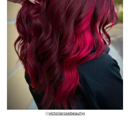
@
victoriarosebeautyy