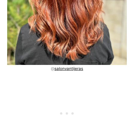
@
salonvantijeras