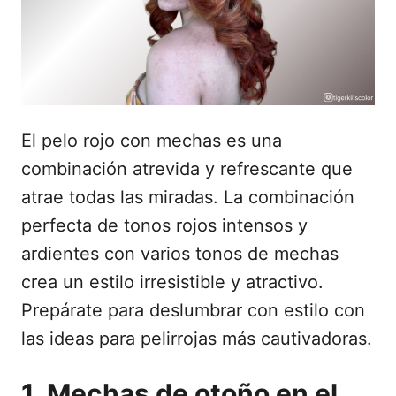
d
o
e
l
El pelo rojo con mechas es una
combinación atrevida y refrescante que
atrae todas las miradas. La combinación
perfecta de tonos rojos intensos y
ardientes con varios tonos de mechas
crea un estilo irresistible y atractivo.
Prepárate para deslumbrar con estilo con
las ideas para pelirrojas más cautivadoras.
1. Mechas de otoño en el