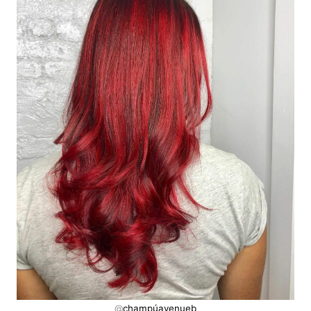
@
champúavenueb