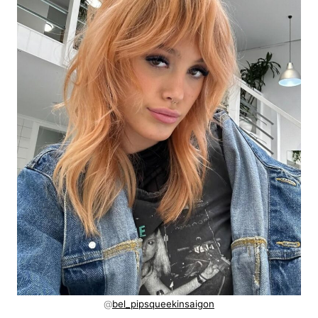
@
bel_pipsqueekinsaigon