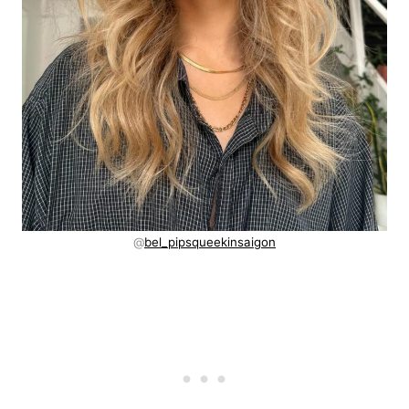
@
bel_pipsqueekinsaigon