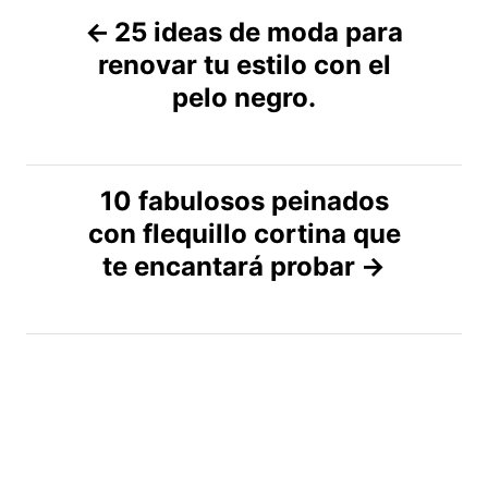
N
25 ideas de moda para
renovar tu estilo con el
a
pelo negro.
v
e
10 fabulosos peinados
g
con flequillo cortina que
te encantará probar
a
c
i
ó