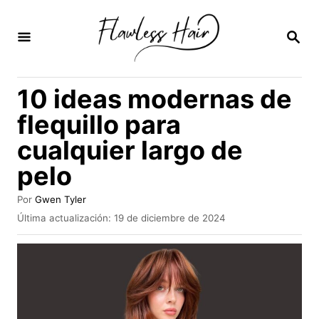
I
r
B
U
a
S
C
l
10 ideas modernas de
A
c
R
flequillo para
E
o
N
cualquier largo de
n
pelo
t
e
A
Por
Gwen Tyler
n
u
P
Última actualización:
19 de diciembre de 2024
t
u
i
o
b
r
d
l
i
o
c
a