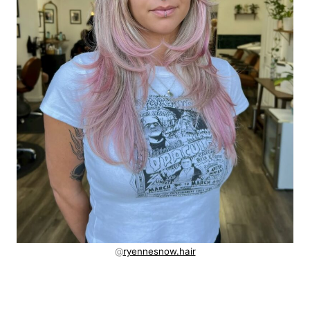
@
ryennesnow.hair