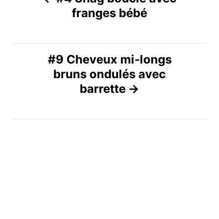
franges bébé
a
v
#9 Cheveux mi-longs
i
bruns ondulés avec
g
barrette
a
t
i
o
n