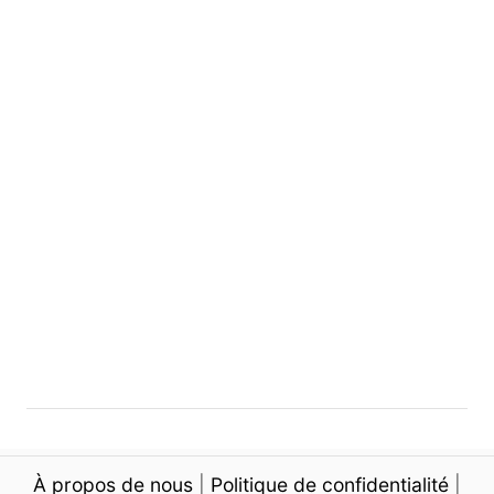
d
e
l
’
a
r
t
i
c
À propos de nous
|
Politique de confidentialité
|