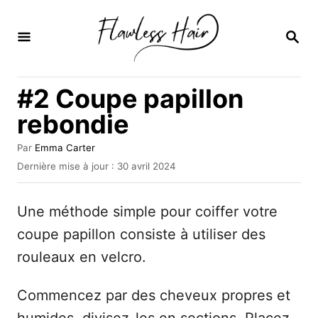
S
k
R
E
i
C
H
p
#2 Coupe papillon
E
t
R
rebondie
C
o
H
C
E
A
Par
Emma Carter
u
P
Dernière mise à jour :
30 avril 2024
o
t
u
n
e
b
u
Une méthode simple pour coiffer votre
l
t
r
i
coupe papillon consiste à utiliser des
e
é
rouleaux en velcro.
l
n
e
t
Commencez par des cheveux propres et
humides, divisez-les en sections. Placez