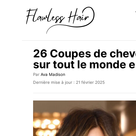
S
k
i
p
t
26 Coupes de chev
o
sur tout le monde 
C
o
A
Par
Ava Madison
u
n
P
Dernière mise à jour :
21 février 2025
t
u
t
e
b
u
e
l
r
i
n
é
t
l
e