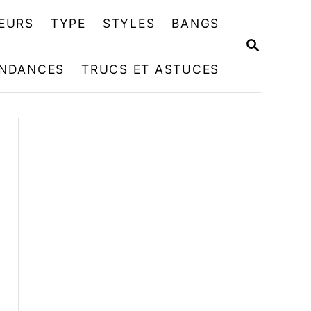
EURS
TYPE
STYLES
BANGS
R
E
NDANCES
TRUCS ET ASTUCES
C
H
E
R
C
H
E