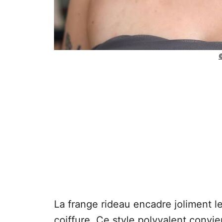
©
La frange rideau encadre joliment le
coiffure. Ce style polyvalent convie