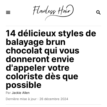
S
k
R
E
i
C
H
p
14 délicieux styles de
E
t
R
balayage brun
C
o
H
chocolat qui vous
C
E
donneront envie
o
n
d'appeler votre
t
coloriste dès que
e
possible
n
A
Par
Jackie Allen
t
u
P
Dernière mise à jour :
26 décembre 2024
t
u