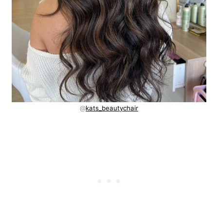
@
kats_beautychair