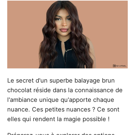
e
b
u
l
r
i
é
l
e
Le secret d'un superbe balayage brun
chocolat réside dans la connaissance de
l'ambiance unique qu'apporte chaque
nuance. Ces petites nuances ? Ce sont
elles qui rendent la magie possible !