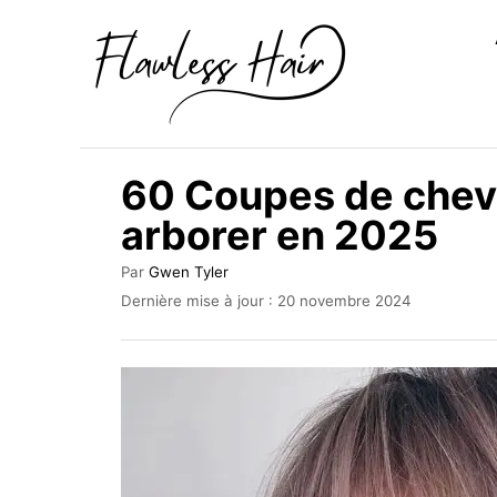
S
k
i
p
t
60 Coupes de chev
o
arborer en 2025
C
o
A
Par
Gwen Tyler
u
n
P
Dernière mise à jour :
20 novembre 2024
t
u
t
e
b
u
e
l
r
i
n
é
t
l
e