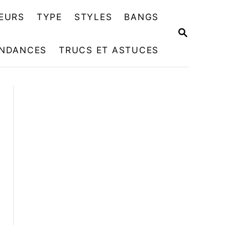
EURS
TYPE
STYLES
BANGS
R
E
NDANCES
TRUCS ET ASTUCES
C
H
E
R
C
H
E