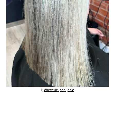
@
cheveux_par_josie