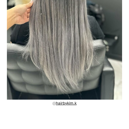
@
hairbykim.k