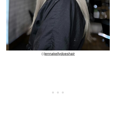
@
lennakellydoeshair