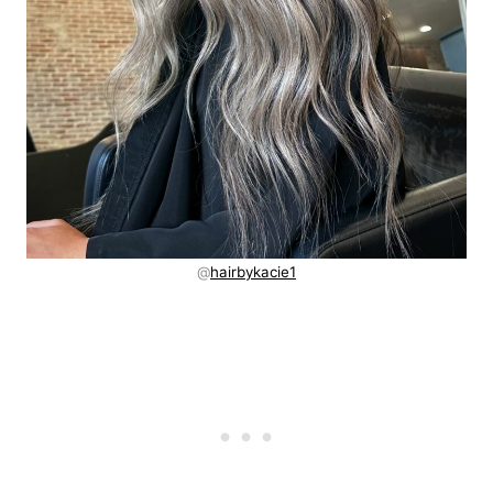
@
hairbykacie1