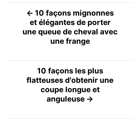
N
10 façons mignonnes
et élégantes de porter
a
une queue de cheval avec
v
une frange
i
g
10 façons les plus
flatteuses d'obtenir une
a
coupe longue et
t
anguleuse
i
o