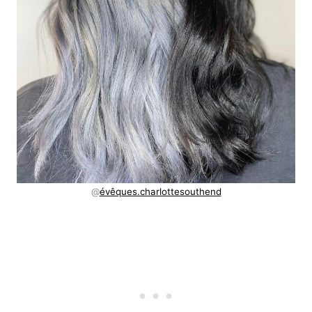
@
évêques.charlottesouthend