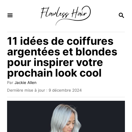
S
k
R
E
i
C
H
p
11 idées de coiffures
E
t
R
argentées et blondes
C
o
H
pour inspirer votre
C
E
prochain look cool
o
n
A
Par
Jackie Allen
t
u
P
Dernière mise à jour :
9 décembre 2024
t
u
e
e
b
u
n
l
r
i
t
é
l